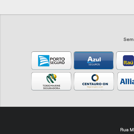
Sem 
Rua M