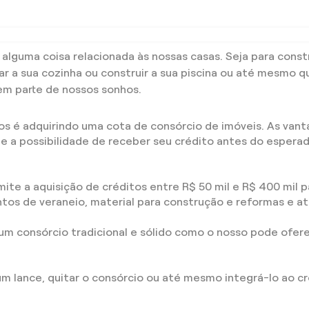
uma coisa relacionada às nossas casas. Seja para constru
ar a sua cozinha ou construir a sua piscina ou até mesmo qu
em parte de nossos sonhos.
os é adquirindo uma cota de consórcio de imóveis. As vanta
s e a possibilidade de receber seu crédito antes do esper
te a aquisição de créditos entre R$ 50 mil e R$ 400 mil p
tos de veraneio, material para construção e reformas e a
 um consórcio tradicional e sólido como o nosso pode ofer
um lance, quitar o consórcio ou até mesmo integrá-lo ao cr