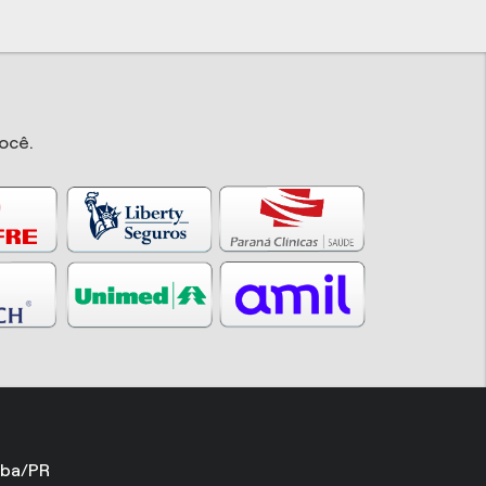
ocê.
iba/PR