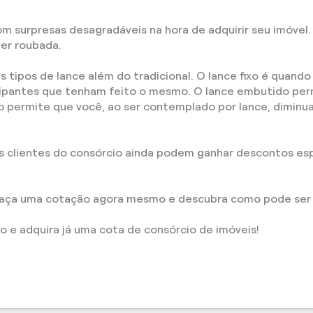
m surpresas desagradáveis na hora de adquirir seu imóvel. P
uer roubada.
tipos de lance além do tradicional. O lance fixo é quando
cipantes que tenham feito o mesmo. O lance embutido per
ído permite que você, ao ser contemplado por lance, diminu
os clientes do consórcio ainda podem ganhar descontos esp
Faça uma cotação agora mesmo e descubra como pode ser f
o e adquira já uma cota de consórcio de imóveis!